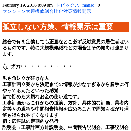
February 19, 2016 8:09 am
|
トピックス
|
manso
|
0
マンション
大規模修繕合理化対策
情報開示
孤立しない方策、情報開示は重要
総会で何を定義しても正直なとこ必ず反対意見の居住者はい
るものです。特に大規模修繕などの場合はその傾向は強まり
ます。
なぜか・・・・・・・・
兎も角対立が好きな人
工事計画立案から決定までの情報が少なすぎるから勝手に何
やってるんだといった感覚
皆で貯めた大切なお金の使い道です。
工事計画からこれからの道筋、方針、具体的な計画、業者内
定等々の過程や中間報告情報を広めることで周知も拡がり理
解も得られやすくなります
例：広報誌の定期的な発行
説明会→工事計画方針説明会、中間報告説明会、工事説明会