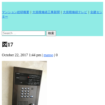
マンション総研概要
｜
大規模修繕工事新聞
｜
大規模修繕テレビ
｜
全建セン
ター
図17
October 22, 2017 1:44 pm
|
manso
|
0