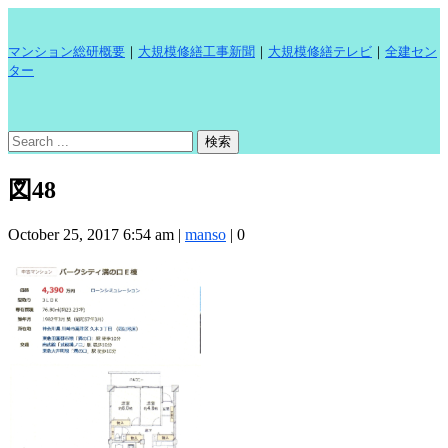
マンション総研概要
｜
大規模修繕工事新聞
｜
大規模修繕テレビ
｜
全建セン
ター
図48
October 25, 2017 6:54 am
|
manso
|
0