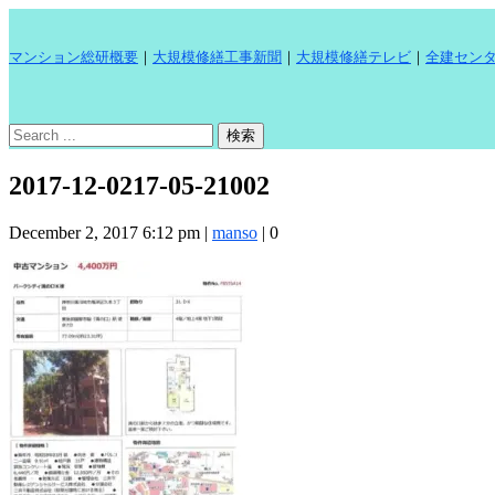
マンション総研概要
｜
大規模修繕工事新聞
｜
大規模修繕テレビ
｜
全建セン
2017-12-0217-05-21002
December 2, 2017 6:12 pm
|
manso
|
0