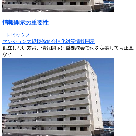
情報開示の重要性
|
トピックス
マンション
大規模修繕合理化対策
情報開示
孤立しない方策、情報開示は重要総会で何を定義しても正直
なとこ ...