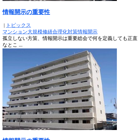
情報開示の重要性
|
トピックス
マンション
大規模修繕合理化対策
情報開示
孤立しない方策、情報開示は重要総会で何を定義しても正直
なとこ ...