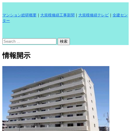
マンション総研概要
｜
大規模修繕工事新聞
｜
大規模修繕テレビ
｜
全建セン
ター
情報開示