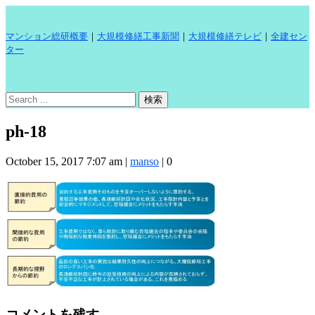
マンション総研概要
｜
大規模修繕工事新聞
｜
大規模修繕テレビ
｜
全建セン
ター
ph-18
October 15, 2017 7:07 am
|
manso
|
0
コメントを残す