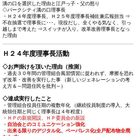
溝の口を選択した理由と江戸っ子・父の怒り
◇パークシティ溝の口理事長
・Ｈ２４年度理事長、Ｈ２５年度理事長補佐兼広報担当 ⇒
不在抽選で理事長に･･･。現役だし、全くやる気なく、引っ
越しまで考えた ⇒スイッチが入り、改革改善理事長となっ
た理由
Ｈ２４年度理事長活動
◇お声掛けを頂いた理由（推測）
・過去３０年間の管理組合風習慣習に捉われず、摩擦を恐れ
ず改革・改善を実行した事 （新しいジェネレーションの考
え方＆～問題住民を批判～）
◇達成実行したこと
・管理組合役員任期の複数年化 （継続役員制度の導入、大
統領任期と同じく理事長は４年程度）
・
ＨＰの新規開設、ＨＰ委員会の新設
・
自治会とのコミュニケーション強化
・
出来る限りのデジタル化、ペーパレス化(全戸配布物全廃