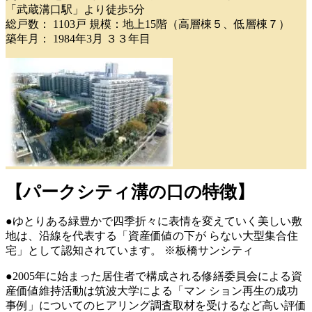
「武蔵溝口駅」より徒歩5分
総戸数： 1103戸 規模：地上15階（高層棟５、低層棟７）
築年月： 1984年3月 ３３年目
【パークシティ溝の口の特徴】
●ゆとりある緑豊かで四季折々に表情を変えていく美しい敷
地は、沿線を代表する「資産価値の下が らない大型集合住
宅」として認知されています。 ※板橋サンシティ
●2005年に始まった居住者で構成される修繕委員会による資
産価値維持活動は筑波大学による「マン ション再生の成功
事例」についてのヒアリング調査取材を受けるなど高い評価