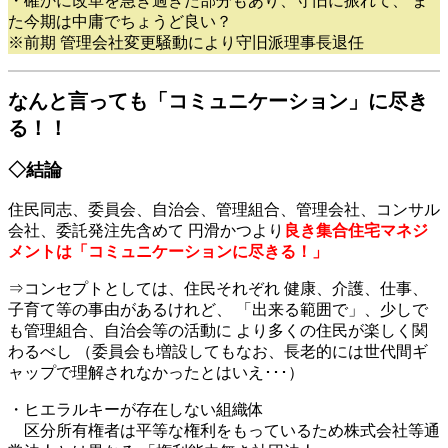
・確かに改革を急ぎ過ぎた部分もあり、守旧に振れて、 ま
た今期は中庸でちょうど良い？
※前期 管理会社変更騒動により守旧派理事長退任
なんと言っても「コミュニケーション」に尽き
る！！
◇結論
住民同志、委員会、自治会、管理組合、管理会社、コンサル
会社、委託発注先含めて 円滑かつより
良き集合住宅マネジ
メントは「コミュニケーションに尽きる！」
⇒コンセプトとしては、住民それぞれ 健康、介護、仕事、
子育て等の事由があるけれど、 「出来る範囲で」、少しで
も管理組合、自治会等の活動に より多くの住民が楽しく関
わるべし （委員会も増設してもなお、長老的には世代間ギ
ャップで理解されなかったとはいえ･･･）
・ヒエラルキーが存在しない組織体
区分所有権者は平等な権利をもっているため株式会社等通