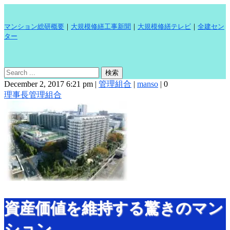
マンション総研概要
｜
大規模修繕工事新聞
｜
大規模修繕テレビ
｜
全建セン
ター
December 2, 2017 6:21 pm
|
管理組合
|
manso
|
0
理事長
管理組合
資産価値を維持する驚きのマン
ション