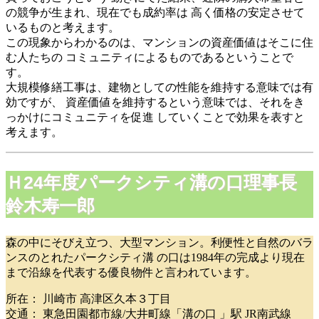
の競争が生まれ、現在でも成約率は 高く価格の安定させて
いるものと考えます。
この現象からわかるのは、マンションの資産価値はそこに住
む人たちの コミュニティによるものであるということで
す。
大規模修繕工事は、建物としての性能を維持する意味では有
効ですが、 資産価値を維持するという意味では、それをき
っかけにコミュニティを促進 していくことで効果を表すと
考えます。
Ｈ24年度パークシティ溝の口理事長
鈴木寿一郎
森の中にそびえ立つ、大型マンション。利便性と自然のバラ
ンスのとれたパークシティ溝 の口は1984年の完成より現在
まで沿線を代表する優良物件と言われています。
所在： 川崎市 高津区久本３丁目
交通： 東急田園都市線/大井町線「溝の口 」駅 JR南武線