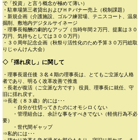
で「投資」と言う概念が極めて薄い）
・駐車場第三者貸出およびＨＰバナー売上（税制課題）
・新規企画（介護施設、ゴルフ練習場、テニスコート、温泉
掘削、敷地内デジタルサイネージ
・理事長報酬の劇的なアップ（当時年間２万円、提案は３０
万円、気持ちとしては３００万円）
・３０周年記念企画（秋祭り活性化のため予算３０万円総取
りじゃんけん大会）
◇「揺れ戻し」に関して
・理事長退任後 ３名４期の理事長は、とてもご立派な人格
者であり、明るく改革改善で推進
・長老が復活（ご立派な方です） 役員、理事長に就任、守
旧に揺れ戻す。
⇒長老（８３歳）的には･･･
・自分が仕切ってきたのにオモシロくない
・管理組合は、余計な事をすべきでない（軽佻行為不必
要）
・世代間ギャップ
⇒私的には･･･