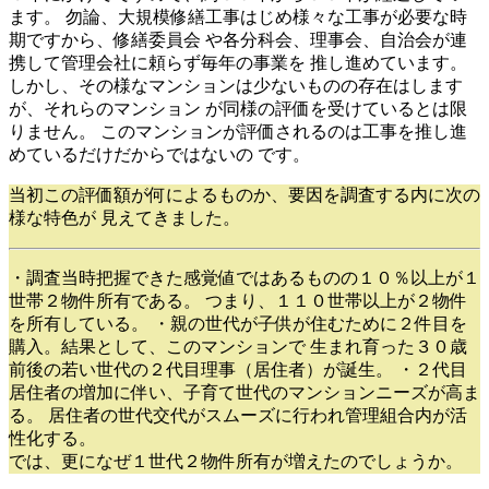
ます。 勿論、大規模修繕工事はじめ様々な工事が必要な時
期ですから、修繕委員会 や各分科会、理事会、自治会が連
携して管理会社に頼らず毎年の事業を 推し進めています。
しかし、その様なマンションは少ないものの存在はします
が、それらのマンション が同様の評価を受けているとは限
りません。 このマンションが評価されるのは工事を推し進
めているだけだからではないの です。
当初この評価額が何によるものか、要因を調査する内に次の
様な特色が 見えてきました。
・調査当時把握できた感覚値ではあるものの１０％以上が１
世帯２物件所有である。 つまり、１１０世帯以上が２物件
を所有している。 ・親の世代が子供が住むために２件目を
購入。結果として、このマンションで 生まれ育った３０歳
前後の若い世代の２代目理事（居住者）が誕生。 ・２代目
居住者の増加に伴い、子育て世代のマンションニーズが高ま
る。 居住者の世代交代がスムーズに行われ管理組合内が活
性化する。
では、更になぜ１世代２物件所有が増えたのでしょうか。