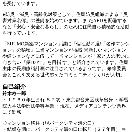
を受けています。
●防災・減災・高齢化対策として、住民防災組織による「災
害対策名簿」の整備を始めています。ま たAEDを配備する
など「安心・安全な暮らし」のために住民自ら積極的な活動
を行っています。
「SUUMO新築マンション」誌に『個性派21選!「名作マンシ
ョン」の秘密』に当マンションが掲載 ※新しいマンション
や億ションなどに伍して、当マンションが「家と人の老いに
向き合い『築100年』を目指 す」と紹介されています。住民
主体の長期修繕計画の注目されているようです。 修繕委員
会とこれを支える世代超えたコミュニティづくりが大切。
自己紹介
鈴木寿一郎
・１９６０年生まれ ５７歳 ・東京都台東区浅草出身 ・学習
院大学法学部法学科卒業 ・現在、メディアコンテンツ業界
にて勤務
◇マンション移住（現パークシティ溝の口）
・結婚を期に、パークシティ溝の口に転居（２７年目） ⇒