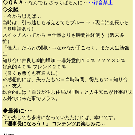
◇Ｑ＆Ａ
～なんでも ざっくばらんに～
※録音禁止
◇余談
・今から思えば…
当時は、引っ越しも考えとてもブルー ⇒（現自治会長から
ＦＢ申請あり）
スイッチ入ってから ⇒仕事よりも時間神経使う（週末多
忙）
「怪人」たちとの闘い ⇒なかなか手ごわく、また人生勉強
に
知り合い仲良し劇的増加 ⇒非好意的１０％ ？？？３０％
好意的４０％ フレンド２０％
（良くも悪くも有名人に）
※感想的には、失ったもの＝当時時間、得たもの＝知り合
い・友人
総合的には「自分が住む住居の理解」と人生知己が仕事趣味
以外で出来た事でプラス。
◆最後に･･･
何か少しでも参考になっていただければ、幸いです。
「理事長になろう！」 コンテンツお楽しみに…