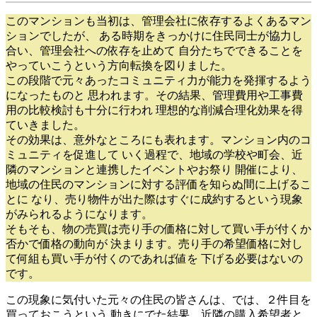
このマンションも当初は、管理会社に依存するよくあるマン
ションでしたが、 ある時期をきっかけに住民同士が協力し
合い、管理会社への依存を止めて 自分たちでできることを
やっていこうという方向転換を図りました。
この段階で元々あったコミュニティ力が能力を発揮するよう
になったものと 思われます。その結果、管理費用や工事費
用の比較検討も十分に行われ 理想的な削減合理化効果を得
ていきました。
その効果は、意外なところにも表れます。マンション内のコ
ミュニティを促進して いく過程で、地域の学校や町会、近
隣のマンションと連携したイベントやお祭り 開催により、
地域の住民のマンションに対する評価を知らぬ間に上げるこ
とに なり、売り物件が出た際はすぐに成約するという現象
がみられるようになります。
そもそも、物の売買は売り手の価格に対して買い手が付くか
否かで価格の動向が 決まります。売り手の希望価格に対し
て何組も買い手が付くのであれば値を 下げる必要はないの
です。
この現象に気付いた元々の住民の皆さんは、では、２件目を
買っておこうという 動きにでた結果、近隣の購入希望者と