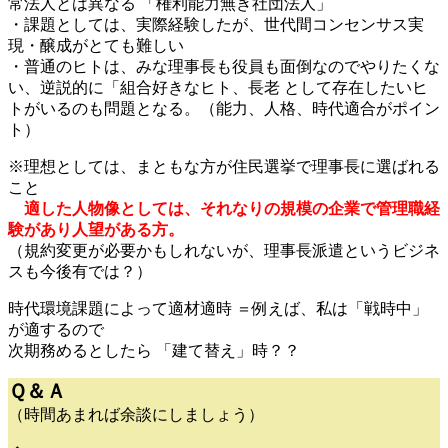
常法人とは異なる 「権利能力無き社団法人」
・課題としては、実際経験したが、世代間コンセンサス実
現・醸成がとても難しい
・普通のヒトは、みな理事長も役員も面倒なのでやりたくな
い、逆説的に「組合好きなヒト、長老 として存在したいヒ
トがいるのも問題となる。（能力、人格、時代適合がポイン
ト）
※理想としては、まともな方が住民選挙で理事長に選ばれる
こと
適した人物像としては、それなりの規模の企業で管理職経
験があり人望がある方。
（規約変更が必要かもしれないが、理事長派遣というビジネ
スも今後有では？）
時代環境課題によって適材適時 ＝例えば、私は「戦時中」
が適するので
次期務めるとしたら 「建て替え」時？？
Ｑ＆Ａ
（時間あまれば余談にしましょう）