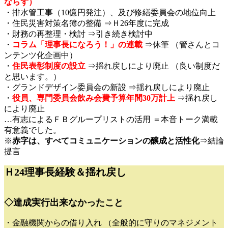
ならず）
・排水管工事（10億円発注）、及び修繕委員会の地位向上
・住民災害対策名簿の整備 ⇒Ｈ26年度に完成
・財務の再整理・検討 ⇒引き続き検討中
・
コラム「理事長になろう！」の連載
⇒休筆 （管さんとコ
ンテンツ化企画中）
・
住民表彰制度の設立
⇒揺れ戻しにより廃止 （良い制度だ
と思います。）
・グランドデザイン委員会の新設 ⇒揺れ戻しにより廃止
・
役員、専門委員会飲み会費予算年間30万計上
⇒揺れ戻し
により廃止
…有志によるＦＢグループリストの活用 ＝本音トーク満載
有意義でした。
※
赤字は、すべてコミュニケーションの醸成と活性化
⇒結論
提言
Ｈ24理事長経験＆揺れ戻し
◇達成実行出来なかったこと
・金融機関からの借り入れ （全般的に守りのマネジメント